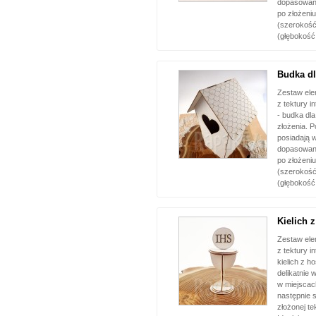
dopasowani
po złożeniu
(szerokość
(głębokość
Budka dl
Zestaw el
z tektury i
- budka dl
złożenia. 
posiadają w
dopasowani
po złożeniu
(szerokość
(głębokość
Kielich z
Zestaw el
z tektury i
kielich z h
delikatnie 
w miejscac
następnie 
złożonej te