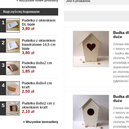
» Wszystkie nowe produkty
Jest 6 produktów.
Najczęściej kupowane
Pudełko z okienkiem
1
DL białe
3,80 zł
Budka dl
duża
Pudełko z okienkiem
2
Zestaw el
kwadratowe 14,5 cm
białe
z tektury i
3,80 zł
- budka dl
złożenia. 
posiadają w
Pudełko 8x8x2 cm
3
kraftowe
dopasowani
1,85 zł
po złożeniu
(szerokość
(głębokość
Pudełko 8x8x4 cm
4
kraft
2,50 zł
Budka dl
duża
Pudełko 8x8x2 cm z
5
okienkiem kraft
Zestaw el
2,10 zł
z tektury i
- budka dl
» Wszystkie bestsellery
złożenia. 
posiadają w