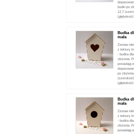
dopasowani
budki po zł
12,7 (szer
(głębokość
Budka dl
mała
Zestaw el
z tektury i
- budka dl
złożenia. 
posiadają w
dopasowani
po złożeniu
(szerokość
(głębokość
Budka dl
mała
Zestaw el
z tektury i
- budka dl
złożenia. 
posiadają w