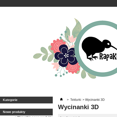
>
Tekturki
>
Wycinanki 3D
Kategorie
Wycinanki 3D
Nowe produkty