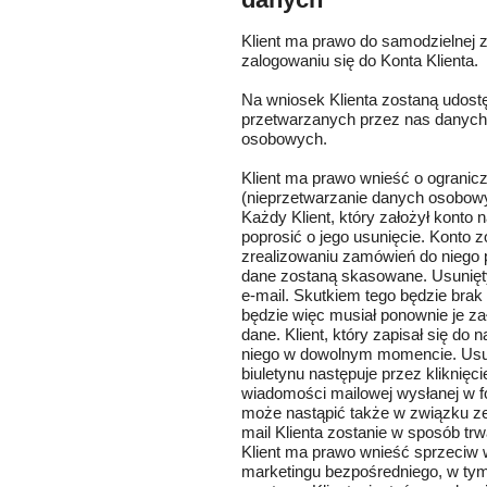
Klient ma prawo do samodzielnej 
zalogowaniu się do Konta Klienta.
Na wniosek Klienta zostaną udost
przetwarzanych przez nas danych
osobowych.
Klient ma prawo wnieść o ograni
(nieprzetwarzanie danych osobowy
Każdy Klient, który założył kont
poprosić o jego usunięcie. Konto z
zrealizowaniu zamówień do niego
dane zostaną skasowane. Usunięty
e-mail. Skutkiem tego będzie brak 
będzie więc musiał ponownie je z
dane. Klient, który zapisał się do
niego w dowolnym momencie. Usuni
biuletynu następuje przez kliknięc
wiadomości mailowej wysłanej w fo
może nastąpić także w związku ze
mail Klienta zostanie w sposób trwa
Klient ma prawo wnieść sprzeciw 
marketingu bezpośredniego, w tym