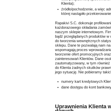
Klienta);
źródło/pochodzenie, a więc adr
której nastąpiło przekierowani
Rapakivi S.C. dokonuje profilowa
każdorazowego składania zamówien
naszym sklepie internetowym. Fir
bądź przeglądanych produktów w 
do tworzenia wewnętrznych statysty
sklepu. Dane te pozwalają nam na 
wspomagają proces wprowadzania
tworzenie ofert promocyjnych oraz 
zainteresowań Klientów. Dane os
zautomatyzowany, w tym również p
do Klienta żadnych skutków prawn
jego sytuację. Nie pobieramy takic
numery kart kredytowych Klie
dane dostępu do kont bankowyc
Uprawnienia Klienta w
danych