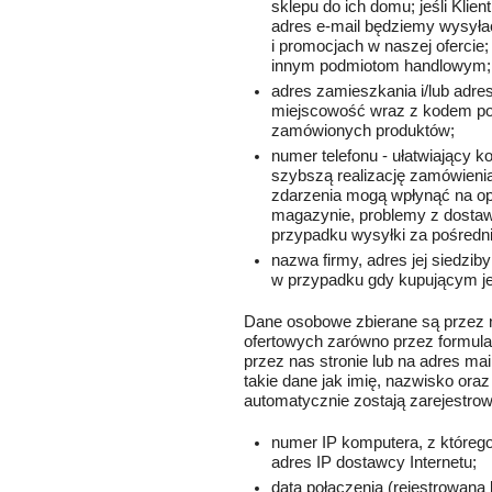
sklepu do ich domu; jeśli Klie
adres e-mail będziemy wysyłać
i promocjach w naszej ofercie
innym podmiotom handlowym;
adres zamieszkania i/lub adre
miejscowość wraz z kodem p
zamówionych produktów;
numer telefonu - ułatwiający k
szybszą realizację zamówienia
zdarzenia mogą wpłynąć na opóź
magazynie, problemy z dostawą
przypadku wysyłki za pośredni
nazwa firmy, adres jej siedzib
w przypadku gdy kupującym jes
Dane osobowe zbierane są przez 
ofertowych zarówno przez formula
przez nas stronie lub na adres mai
takie dane jak imię, nazwisko ora
automatycznie zostają zarejestro
numer IP komputera, z któreg
adres IP dostawcy Internetu;
data połączenia (rejestrowana