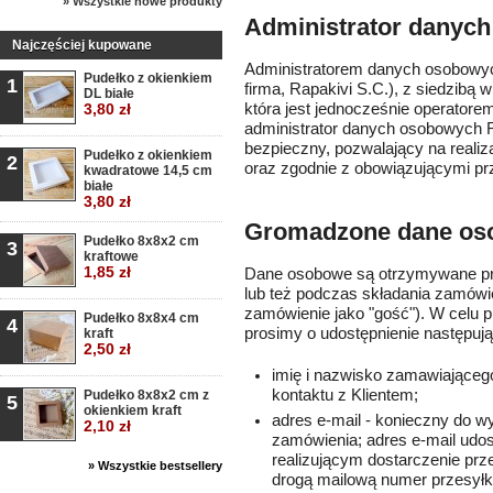
» Wszystkie nowe produkty
Administrator danyc
Najczęściej kupowane
Administratorem danych osobowych
Pudełko z okienkiem
1
firma, Rapakivi S.C.), z siedzibą w
DL białe
3,80 zł
która jest jednocześnie operator
administrator danych osobowych R
bezpieczny, pozwalający na reali
Pudełko z okienkiem
2
oraz zgodnie z obowiązującymi pr
kwadratowe 14,5 cm
białe
3,80 zł
Gromadzone dane os
Pudełko 8x8x2 cm
3
kraftowe
1,85 zł
Dane osobowe są otrzymywane prz
lub też podczas składania zamówien
zamówienie jako "gość"). W celu p
Pudełko 8x8x4 cm
4
prosimy o udostępnienie następuj
kraft
2,50 zł
imię i nazwisko zamawiająceg
kontaktu z Klientem;
Pudełko 8x8x2 cm z
5
okienkiem kraft
adres e-mail - konieczny do w
2,10 zł
zamówienia; adres e-mail ud
realizującym dostarczenie prze
» Wszystkie bestsellery
drogą mailową numer przesyłki