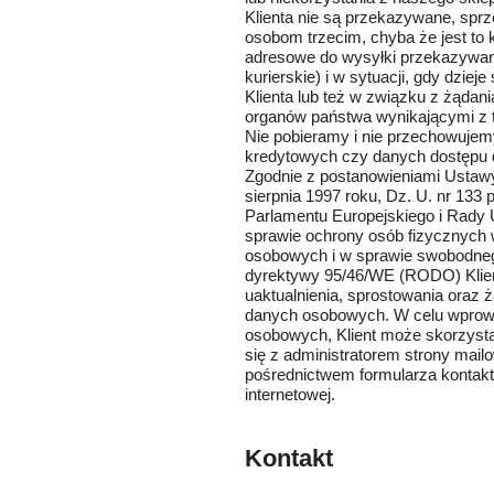
Klienta nie są przekazywane, sp
osobom trzecim, chyba że jest to 
adresowe do wysyłki przekazywan
kurierskie) i w sytuacji, gdy dziej
Klienta lub też w związku z żąda
organów państwa wynikającymi z 
Nie pobieramy i nie przechowujem
kredytowych czy danych dostępu 
Zgodnie z postanowieniami Ustaw
sierpnia 1997 roku, Dz. U. nr 133
Parlamentu Europejskiego i Rady U
sprawie ochrony osób fizycznych
osobowych i w sprawie swobodneg
dyrektywy 95/46/WE (RODO) Klient
uaktualnienia, sprostowania oraz 
danych osobowych. W celu wprowa
osobowych, Klient może skorzysta
się z administratorem strony mai
pośrednictwem formularza kontak
internetowej.
Kontakt